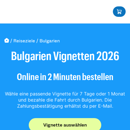
/ Reiseziele / Bulgarien
Bulgarien Vignetten 2026
Online in 2 Minuten bestellen
Wähle eine passende Vignette für 7 Tage oder 1 Monat
und bezahle die Fahrt durch Bulgarien. Die
Zahlungsbestätigung erhältst du per E-Mail.
Vignette auswählen